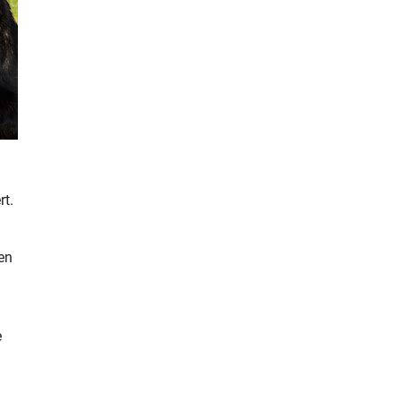
rt.
en
e